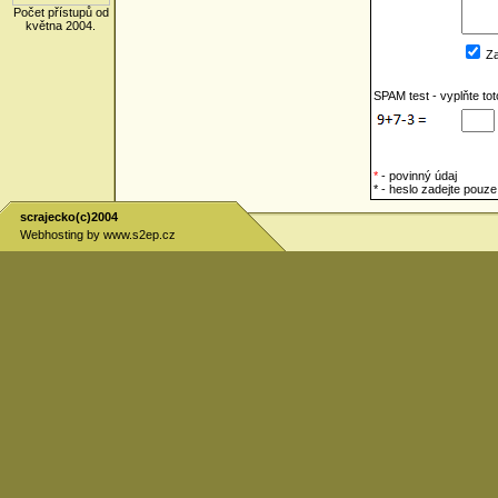
Počet přístupů od
května 2004.
Za
SPAM test - vyplňte to
*
- povinný údaj
* - heslo zadejte pou
scrajecko(c)2004
Webhosting by
www.s2ep.cz