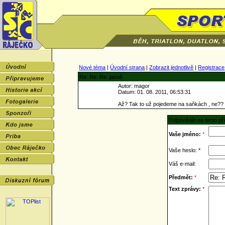
Nové téma
|
Úvodní strana
|
Zobrazit jednotlivě
|
Registrace
Re: Re: Re: jasně
Autor: magor
Datum: 01. 08. 2011, 06:53:31
Až? Tak to už pojedeme na saňkách , ne?? 
Odpovědět na tento př
Vaše jméno:
*
Vaše heslo: *
Váš e-mail:
Předmět:
*
Text zprávy:
*