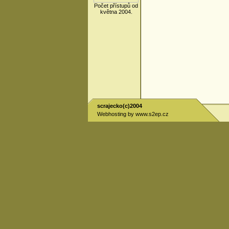
Počet přístupů od
května 2004.
scrajecko(c)2004
Webhosting by
www.s2ep.cz