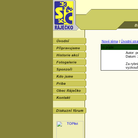
Nové téma
|
Úvodní str
to půjde
Autor: p
Datum: 2
Za rybní
vyzkouše