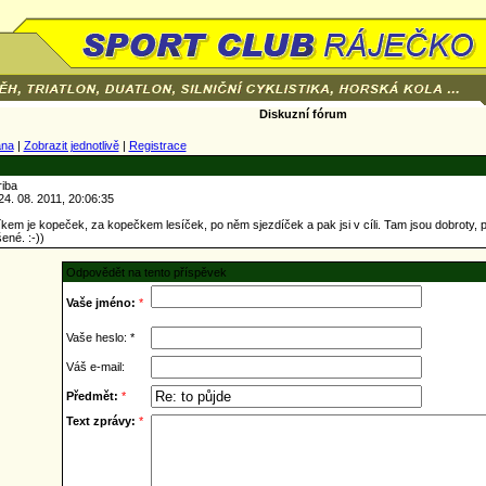
Diskuzní fórum
ana
|
Zobrazit jednotlivě
|
Registrace
riba
4. 08. 2011, 20:06:35
kem je kopeček, za kopečkem lesíček, po něm sjezdíček a pak jsi v cíli. Tam jsou dobroty, pit
né. :-))
Odpovědět na tento příspěvek
Vaše jméno:
*
Vaše heslo: *
Váš e-mail:
Předmět:
*
Text zprávy:
*