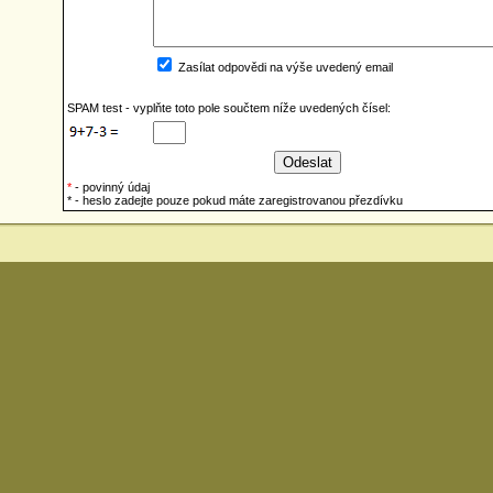
Zasílat odpovědi na výše uvedený email
SPAM test - vyplňte toto pole součtem níže uvedených čísel:
*
- povinný údaj
* - heslo zadejte pouze pokud máte zaregistrovanou přezdívku