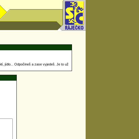
í, jídlo... Odpočineš a zase vyjedeš. Je to už