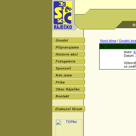
Nové téma
|
Úvodní str
Re: Vysočanský triatlon
Autor:
K
Datum: 2
Výborně
se změře