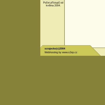
Počet přístupů od
května 2004.
scrajecko(c)2004
Webhosting by
www.s2ep.cz