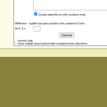
Zasílat odpovědi na výše uvedený email
SPAM test - vyplňte toto pole součtem níže uvedených čísel:
*
- povinný údaj
* - heslo zadejte pouze pokud máte zaregistrovanou přezdívku