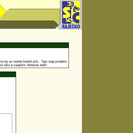
m by se mohla hodně učit... Tam mají problém
tí věci a zaujetím. Klobouk dolů!