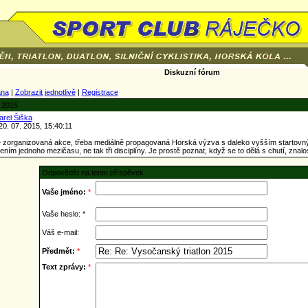
Diskuzní fórum
ana
|
Zobrazit jednotlivě
|
Registrace
 2015
arel Šiška
0. 07. 2015, 15:40:11
 zorganizovaná akce, třeba mediálně propagovaná Horská výzva s daleko vyšším startovný
ním jednoho mezičasu, ne tak tři disciplíny. Je prostě poznat, když se to dělá s chutí, znalos
Odpovědět na tento příspěvek
Vaše jméno:
*
Vaše heslo: *
Váš e-mail:
Předmět:
*
Text zprávy:
*