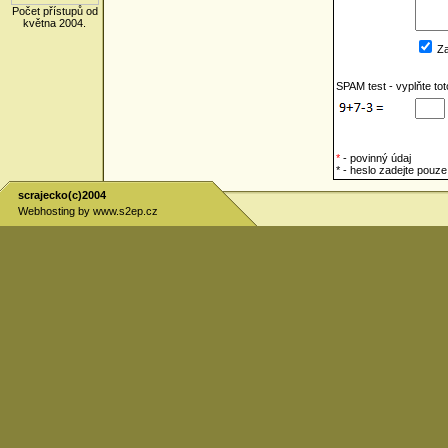
Počet přístupů od
května 2004.
Za
SPAM test - vyplňte to
*
- povinný údaj
* - heslo zadejte pou
scrajecko(c)2004
Webhosting by
www.s2ep.cz