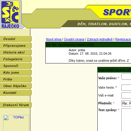
Nové téma
|
Úvodní strana
|
Zobrazit jednotlivě
|
Registrace
Re: Re: Vysočanský triatlon 2015
Autor: priba
Datum: 17. 08. 2015, 21:04:26
Díky kámo, snad se uvidíme ještě dříve. Z
Odpovědět na tento př
Vaše jméno:
*
Vaše heslo: *
Váš e-mail:
Předmět:
*
Text zprávy:
*