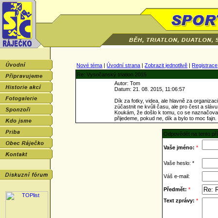
Nové téma
|
Úvodní strana
|
Zobrazit jednotlivě
|
Registrace
Re: Vysočanský triatlon 2015
Autor: Tom
Datum: 21. 08. 2015, 11:06:57
Dík za fotky, videa, ale hlavně za organiz
zúčastnit ne kvůli času, ale pro čest a slávu
Koukám, že došlo k tomu, co se naznačovalo
přijedeme, pokud ne, dík a bylo to moc fajn.
Odpovědět na tento př
Vaše jméno:
*
Vaše heslo: *
Váš e-mail:
Předmět:
*
Text zprávy:
*