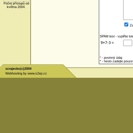
Počet přístupů od
května 2004.
Za
SPAM test - vyplňte to
*
- povinný údaj
* - heslo zadejte pou
scrajecko(c)2004
Webhosting by
www.s2ep.cz