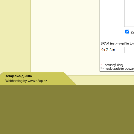
Za
SPAM test - vyplňte to
*
- povinný údaj
* - heslo zadejte pou
scrajecko(c)2004
Webhosting by
www.s2ep.cz