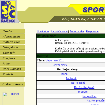
Nové téma
|
Úvodní strana
|
Zobrazit vše
|
Registrace
Re: Jinými slovy
Autor: Egon
Datum: 08. 04. 2011, 10:19:42
Kurňa, že bych si střihl aji ten triatlon... to 
Každopádně děcka velké opravdové díky za t
Odpověď
Téma:
Magorman 2011
Jinými slovy
Re: Jinými slovy
jasně
Re: jasně
Re: Re: jasně
Re: Re: Re: jasně
problém
Re: problém
Re: Re: problé