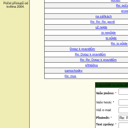
počasí
Počet přístupů od
Re: poč
května 2004.
prop
na sáňkách
Re: Re: Re: jasně
už nejde
to nepůjde
to půjde
Re: to půjde
Dotaz k pravidlům
Re: Dotaz k pravidlům
Re: Re: Dotaz k pravidlům
přihláška
samochodky
Re: mus
Odpovědět na tento př
Vaše jméno:
*
Vaše heslo: *
Váš e-mail:
Předmět:
*
Text zprávy:
*