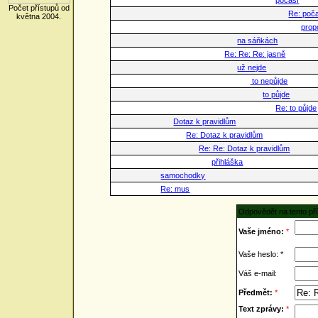
počasí
Počet přístupů od
Re: poč
května 2004.
prop
na sáňkách
Re: Re: Re: jasně
už nejde
to nepůjde
to půjde
Re: to půjde
Dotaz k pravidlům
Re: Dotaz k pravidlům
Re: Re: Dotaz k pravidlům
přihláška
samochodky
Re: mus
Odpovědět na tento př
Vaše jméno:
*
Vaše heslo: *
Váš e-mail:
Předmět:
*
Text zprávy:
*