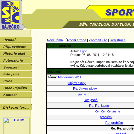
Nové téma
|
Úvodní strana
|
Zobrazit vše
|
Registrace
Re: Re: problém
Autor:
Egon
Datum: 06. 08. 2011, 12:01:18
No jasně! Děcka, super, bál sem se že v sr
vyšlo. Kdybyste potřebovali rozházet letáky
Odpověď
Téma:
Magorman 2011
Jinými slovy
Re: Jinými slovy
jasně
Re: jasně
Re: Re: jasně
Re: Re: Re: jasně
problém
Re: problém
Re: Re: probl