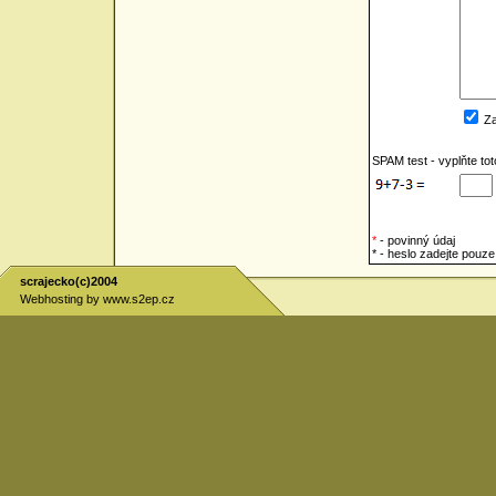
Za
SPAM test - vyplňte to
*
- povinný údaj
* - heslo zadejte pou
scrajecko(c)2004
Webhosting by
www.s2ep.cz